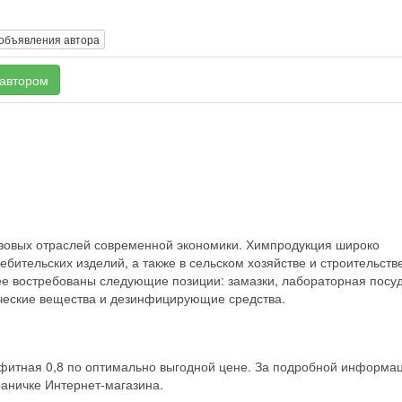
 объявления автора
 автором
зовых отраслей современной экономики. Химпродукция широко
бительских изделий, а также в сельском хозяйстве и строительств
е востребованы следующие позиции: замазки, лабораторная посуд
ческие вещества и дезинфицирующие средства.
фитная 0,8 по оптимально выгодной цене. За подробной информа
аничке Интернет-магазина.