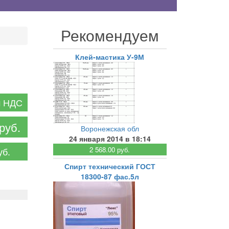
Рекомендуем
Клей-мастика У-9М
:
м НДС
руб.
Воронежская обл
24 января 2014 в 18:14
уб.
2 568.00 руб.
Спирт технический ГОСТ
18300-87 фас.5л