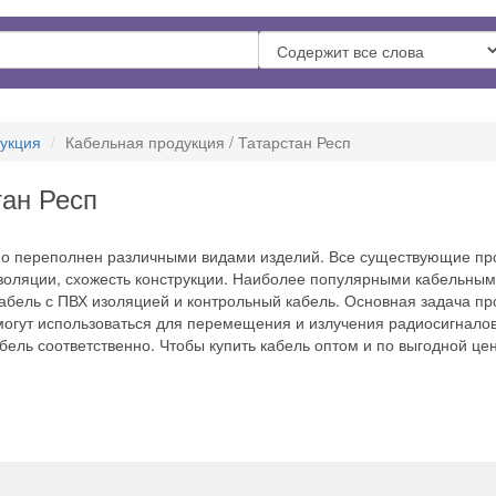
укция
Кабельная продукция / Татарстан Респ
тан Респ
но переполнен различными видами изделий. Все существующие пр
золяции, схожесть конструкции. Наиболее популярными кабельными
кабель с ПВХ изоляцией и контрольный кабель. Основная задача п
 могут использоваться для перемещения и излучения радиосигнало
бель соответственно. Чтобы купить кабель оптом и по выгодной це