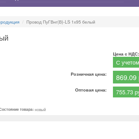
продукция
Провод ПуГВнг(В)-LS 1х95 белый
лый
Цена с НДС
С учето
Розничная цена:
869.09 
Оптовая цена:
755.73 р
Состояние товара:
новый