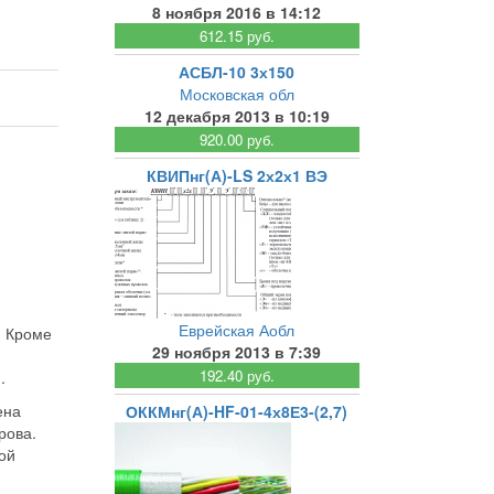
8 ноября 2016 в 14:12
612.15 руб.
АСБЛ-10 3х150
Московская обл
12 декабря 2013 в 10:19
920.00 руб.
КВИПнг(А)-LS 2х2х1 ВЭ
Еврейская Аобл
. Кроме
29 ноября 2013 в 7:39
192.40 руб.
.
ена
ОККМнг(А)-HF-01-4х8Е3-(2,7)
рова.
ой