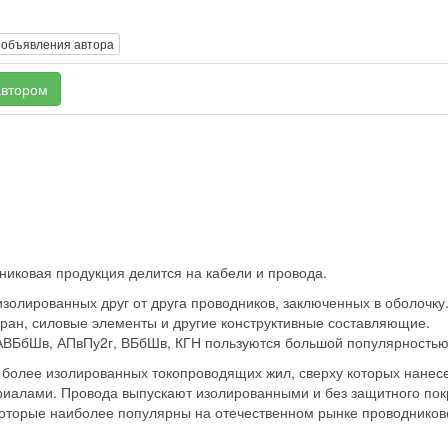
 объявления автора
автором
дниковая продукция делится на кабели и провода.
 изолированных друг от друга проводников, заключенных в оболочку
кран, силовые элементы и другие конструктивные составляющие.
 АВБбШв, АПвПу2г, ВБбШв, КГН пользуются большой популярностью
и более изолированных токопроводящих жил, сверху которых нанес
риалами. Провода выпускают изолированными и без защитного пок
 которые наиболее популярны на отечественном рынке проводников