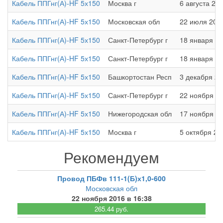
Кабель ППГнг(А)-HF 5х150
Москва г
6 августа 202
Кабель ППГнг(А)-HF 5х150
Московская обл
22 июля 2018
Кабель ППГнг(А)-HF 5х150
Санкт-Петербург г
18 января 20
Кабель ППГнг(А)-HF 5х150
Санкт-Петербург г
18 января 20
Кабель ППГнг(А)-HF 5х150
Башкортостан Респ
3 декабря 20
Кабель ППГнг(А)-HF 5х150
Санкт-Петербург г
22 ноября 20
Кабель ППГнг(А)-HF 5х150
Нижегородская обл
17 ноября 20
Кабель ППГнг(А)-HF 5х150
Москва г
5 октября 20
Рекомендуем
Провод ПБФв 111-1(Б)х1,0-600
Московская обл
22 ноября 2016 в 16:38
265.44 руб.